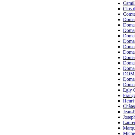
Camil
Clos d
Comte
Domai
Domai
Domai
Domai
Domai
Domai
Domai
Domai
Domai
Domai
DOMAI
Domai
Domai
Egly 
Franço
Henri
Châte
Jean-
Josep
Laure
Marqu
Miche