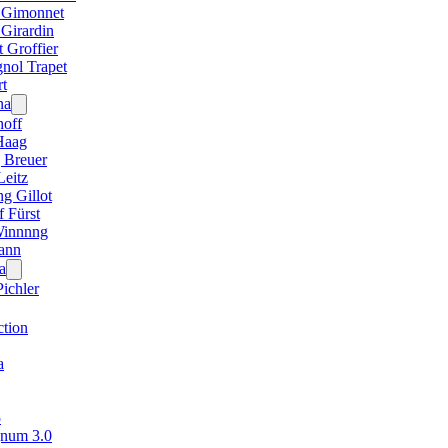
e Gimonnet
 Girardin
 Groffier
gnol Trapet
rt
na
Open
menu
off
 Haag
 Breuer
Leitz
g Gillot
 Fürst
innnng
ann
a
Open
menu
ichler
ction
a
5
num 3.0