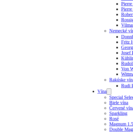
Pierr
Pierre
Robert
Rossi
Vilma
Nemecké ví
Donnh
Fritz
Georg
Josef 
Kühlin
Rudolf
Von W
Wittm
Rakúske vín
Rudi P
Vína
Open
menu
Special Sele
Biele vína
Červené vín
Sparkling
Rosé
Magnum 1.
Double Mag