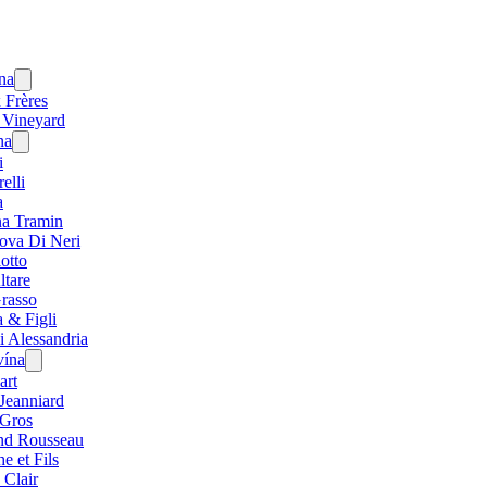
na
Open
menu
 Frères
 Vineyard
na
Open
menu
i
elli
a
na Tramin
ova Di Neri
otto
ltare
Grasso
a & Figli
li Alessandria
vína
Open
menu
art
Jeanniard
Gros
d Rousseau
e et Fils
 Clair