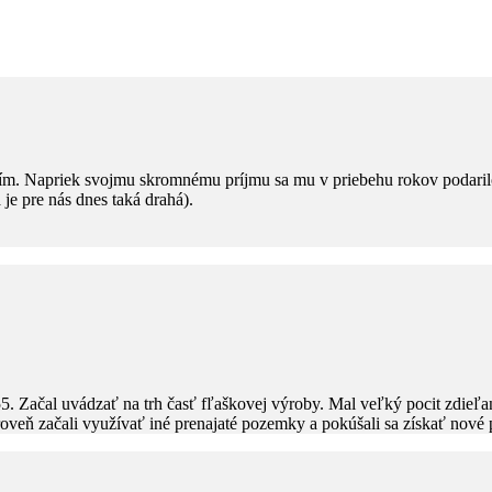
ním. Napriek svojmu skromnému príjmu sa mu v priebehu rokov podarilo
 je pre nás dnes taká drahá).
55. Začal uvádzať na trh časť fľaškovej výroby. Mal veľký pocit zdieľ
ároveň začali využívať iné prenajaté pozemky a pokúšali sa získať nové