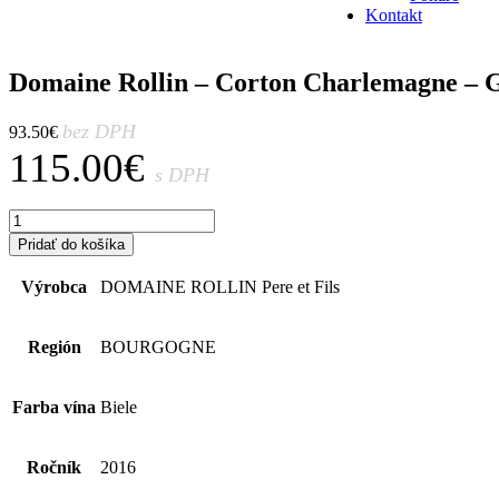
Kontakt
Domaine Rollin – Corton Charlemagne – 
bez DPH
93.50
€
115.00
€
s DPH
množstvo
Domaine
Pridať do košíka
Rollin
–
Výrobca
DOMAINE ROLLIN Pere et Fils
Corton
Charlemagne
-
Región
BOURGOGNE
Grand
Cru
-
Farba vína
Biele
2016
Ročník
2016