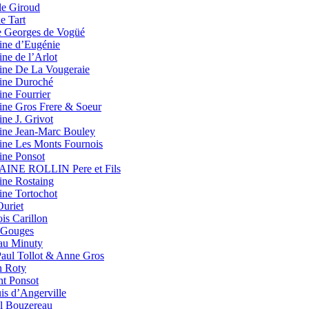
le Giroud
e Tart
 Georges de Vogüé
ne d’Eugénie
ne de l’Arlot
ne De La Vougeraie
ne Duroché
ne Fourrier
ne Gros Frere & Soeur
ne J. Grivot
ne Jean-Marc Bouley
ne Les Monts Fournois
ne Ponsot
NE ROLLIN Pere et Fils
ne Rostaing
ne Tortochot
Ouriet
is Carillon
 Gouges
au Minuty
Paul Tollot & Anne Gros
h Roty
nt Ponsot
is d’Angerville
l Bouzereau