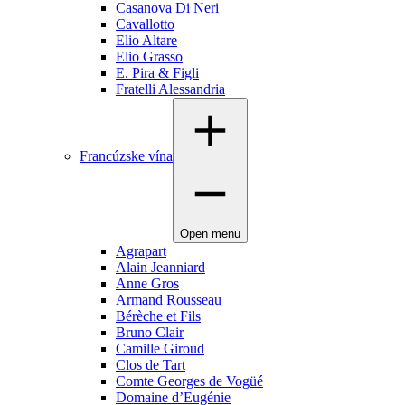
Casanova Di Neri
Cavallotto
Elio Altare
Elio Grasso
E. Pira & Figli
Fratelli Alessandria
Francúzske vína
Open menu
Agrapart
Alain Jeanniard
Anne Gros
Armand Rousseau
Bérèche et Fils
Bruno Clair
Camille Giroud
Clos de Tart
Comte Georges de Vogüé
Domaine d’Eugénie