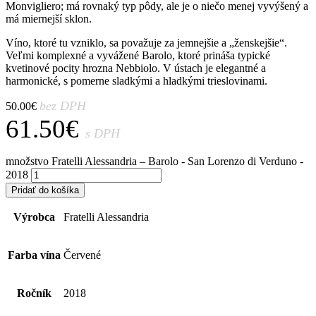
Monvigliero; má rovnaký typ pôdy, ale je o niečo menej vyvýšený a
má miernejší sklon.
Víno, ktoré tu vzniklo, sa považuje za jemnejšie a „ženskejšie“.
Veľmi komplexné a vyvážené Barolo, ktoré prináša typické
kvetinové pocity hrozna Nebbiolo. V ústach je elegantné a
harmonické, s pomerne sladkými a hladkými trieslovinami.
bez DPH
50.00
€
61.50
€
s DPH
množstvo Fratelli Alessandria – Barolo - San Lorenzo di Verduno -
2018
Pridať do košíka
Výrobca
Fratelli Alessandria
Farba vína
Červené
Ročník
2018