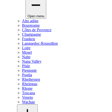
Open menu
Alto adige
Bourgogne
Côtes de Provence
Champagne
Franken
Languedoc-Roussillon
Loire
Mosel
Nahe
Napa Valley
Pfalz
Piemonte
Puglia
Rheihessen
Rheingau
Rhone
Toscana
Veneto
Wachau