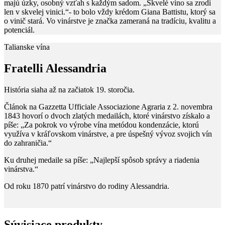
majú úzky, osobný vzťah s každým sadom. „Skvelé víno sa zrodí
len v skvelej vinici.“- to bolo vždy krédom Giana Battistu, ktorý sa
o vinič stará. Vo vinárstve je značka zameraná na tradíciu, kvalitu a
potenciál.
Talianske vína
Fratelli Alessandria
História siaha až na začiatok 19. storočia.
Článok na Gazzetta Ufficiale Associazione Agraria z 2. novembra
1843 hovorí o dvoch zlatých medailách, ktoré vinárstvo získalo a
píše: „Za pokrok vo výrobe vína metódou kondenzácie, ktorú
využíva v kráľovskom vinárstve, a pre úspešný vývoz svojich vín
do zahraničia.“
Ku druhej medaile sa píše: „Najlepší spôsob správy a riadenia
vinárstva.“
Od roku 1870 patrí vinárstvo do rodiny Alessandria.
Súvisiace produkty