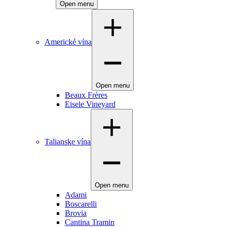
Open menu
Americké vína
Open menu
Beaux Frères
Eisele Vineyard
Talianske vína
Open menu
Adami
Boscarelli
Brovia
Cantina Tramin