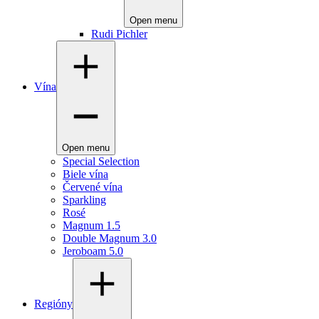
Open menu
Rudi Pichler
Vína
Open menu
Special Selection
Biele vína
Červené vína
Sparkling
Rosé
Magnum 1.5
Double Magnum 3.0
Jeroboam 5.0
Regióny