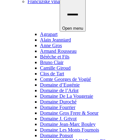
Francúzske vína
Open menu
Agrapart
Alain Jeanniard
Anne Gros
Armand Rousseau
Bérèche et Fils
Bruno Clair
Camille Giroud
Clos de Tart
Comte Georges de Vogüé
Domaine d’Eugénie
Domaine de l’Arlot
Domaine De La Vougeraie
Domaine Duroché
Domaine Fourrier
Domaine Gros Frere & Soeur
Domaine J. Grivot
Domaine Jean-Marc Bouley
Domaine Les Monts Fournois
Domaine Ponsot