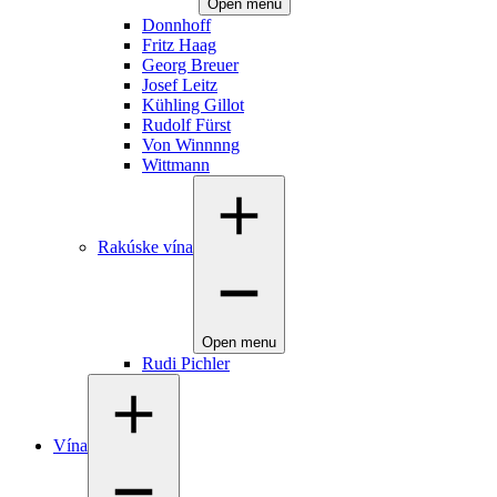
Open menu
Donnhoff
Fritz Haag
Georg Breuer
Josef Leitz
Kühling Gillot
Rudolf Fürst
Von Winnnng
Wittmann
Rakúske vína
Open menu
Rudi Pichler
Vína