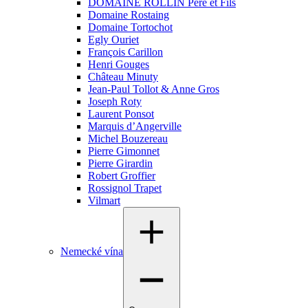
DOMAINE ROLLIN Pere et Fils
Domaine Rostaing
Domaine Tortochot
Egly Ouriet
François Carillon
Henri Gouges
Château Minuty
Jean-Paul Tollot & Anne Gros
Joseph Roty
Laurent Ponsot
Marquis d’Angerville
Michel Bouzereau
Pierre Gimonnet
Pierre Girardin
Robert Groffier
Rossignol Trapet
Vilmart
Nemecké vína