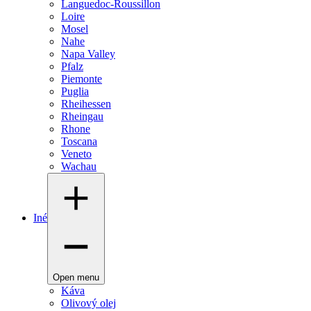
Languedoc-Roussillon
Loire
Mosel
Nahe
Napa Valley
Pfalz
Piemonte
Puglia
Rheihessen
Rheingau
Rhone
Toscana
Veneto
Wachau
Iné
Open menu
Káva
Olivový olej