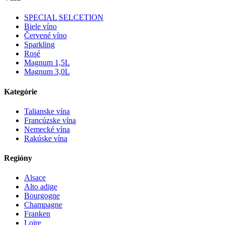
SPECIAL SELCETION
Biele víno
Červené víno
Sparkling
Rosé
Magnum 1,5L
Magnum 3,0L
Kategórie
Talianske vína
Francúzske vína
Nemecké vína
Rakúske vína
Regióny
Alsace
Alto adige
Bourgogne
Champagne
Franken
Loire