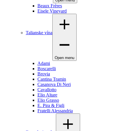
Open menu
Beaux Frères
Eisele Vineyard
Talianske vína
Open menu
Adami
Boscarelli
Brovia
Cantina Tramin
Casanova Di Neri
Cavallotto
Elio Altare
Elio Grasso
E. Pira & Figli
Fratelli Alessandria