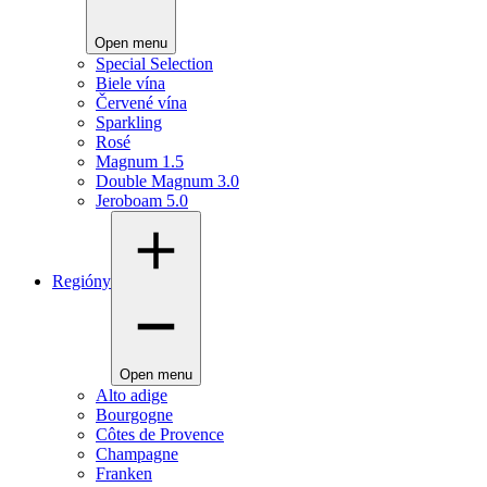
Open menu
Special Selection
Biele vína
Červené vína
Sparkling
Rosé
Magnum 1.5
Double Magnum 3.0
Jeroboam 5.0
Regióny
Open menu
Alto adige
Bourgogne
Côtes de Provence
Champagne
Franken