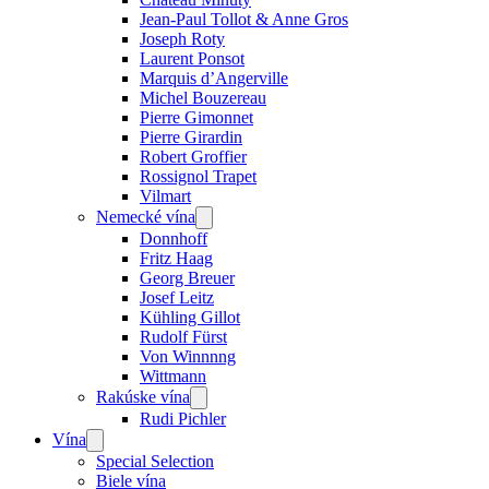
Jean-Paul Tollot & Anne Gros
Joseph Roty
Laurent Ponsot
Marquis d’Angerville
Michel Bouzereau
Pierre Gimonnet
Pierre Girardin
Robert Groffier
Rossignol Trapet
Vilmart
Nemecké vína
Open
menu
Donnhoff
Fritz Haag
Georg Breuer
Josef Leitz
Kühling Gillot
Rudolf Fürst
Von Winnnng
Wittmann
Rakúske vína
Open
menu
Rudi Pichler
Vína
Open
menu
Special Selection
Biele vína