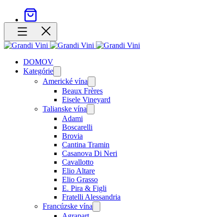
DOMOV
Kategórie
Open
menu
Americké vína
Open
menu
Beaux Frères
Eisele Vineyard
Talianske vína
Open
menu
Adami
Boscarelli
Brovia
Cantina Tramin
Casanova Di Neri
Cavallotto
Elio Altare
Elio Grasso
E. Pira & Figli
Fratelli Alessandria
Francúzske vína
Open
menu
Agrapart