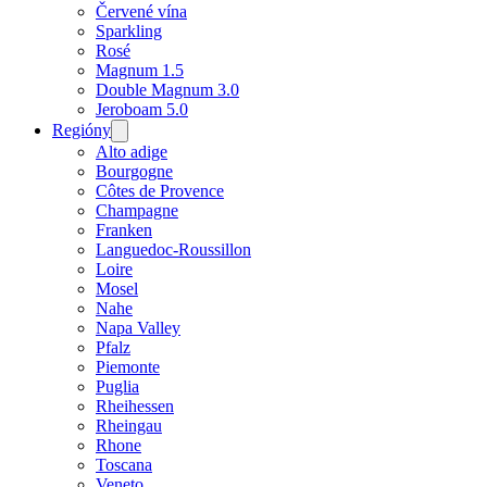
Červené vína
Sparkling
Rosé
Magnum 1.5
Double Magnum 3.0
Jeroboam 5.0
Regióny
Open
menu
Alto adige
Bourgogne
Côtes de Provence
Champagne
Franken
Languedoc-Roussillon
Loire
Mosel
Nahe
Napa Valley
Pfalz
Piemonte
Puglia
Rheihessen
Rheingau
Rhone
Toscana
Veneto