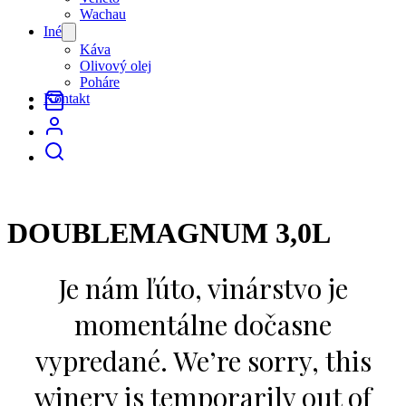
Wachau
Iné
Open
menu
Káva
Olivový olej
Poháre
Kontakt
DOUBLEMAGNUM 3,0L