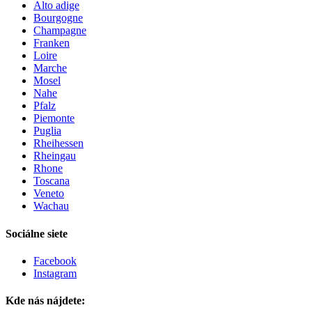
Alto adige
Bourgogne
Champagne
Franken
Loire
Marche
Mosel
Nahe
Pfalz
Piemonte
Puglia
Rheihessen
Rheingau
Rhone
Toscana
Veneto
Wachau
Sociálne siete
Facebook
Instagram
Kde nás nájdete: