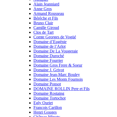
Alain Jeanniard
Anne Gros
Armand Rousseau
Bérèche et Fils
Bruno Clair
Camille Giroud
Clos de Tart
Comte Georges de Vogüé
Domaine d’Eugénie
Domaine de l’Arlot
Domaine De La Vougeraie
Domaine Duroché
Domaine Fourrier
Domaine Gros Frere & Soeur
Domaine J. Grivot
Domaine Jean-Marc Bouley
Domaine Les Monts Fournois
Domaine Ponsot
DOMAINE ROLLIN Pere et Fils
Domaine Rostaing
Domaine Tortochot
Egly Ouriet
François Carillon
Henri Gouges
Château Minuty