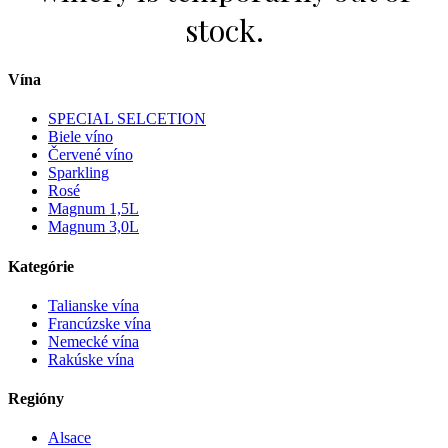
Vína
SPECIAL SELCETION
Biele víno
Červené víno
Sparkling
Rosé
Magnum 1,5L
Magnum 3,0L
Kategórie
Talianske vína
Francúzske vína
Nemecké vína
Rakúske vína
Regióny
Alsace