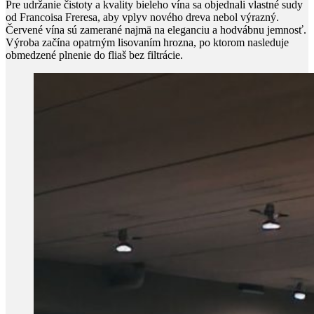
Pre udržanie čistoty a kvality bieleho vína sa objednali vlastné sudy
od Francoisa Freresa, aby vplyv nového dreva nebol výrazný.
Červené vína sú zamerané najmä na eleganciu a hodvábnu jemnosť.
Výroba začína opatrným lisovaním hrozna, po ktorom nasleduje
obmedzené plnenie do fliaš bez filtrácie.