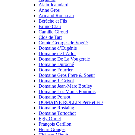
Alain Jeanniard
Anne Gros
Armand Rousseau
Bérèche et Fils
Bruno Clair
Camille Giroud
Clos de Tart
Comte Georges de Vogüé
Domaine d’Eugénie
Domaine de l’Arlot
Domaine De La Vougeraie
Domaine Duroché
Domaine Fourrier
Domaine Gros Frere & Soeur
Domaine J. Grivot
Domaine Jean-Marc Bouley
Domaine Les Monts Fournois
Domaine Ponsot
DOMAINE ROLLIN Pere et Fils
Domaine Rostaing
Domaine Tortochot
Egly Ouriet
François Carillon
Henri Gouges
Château Minuty