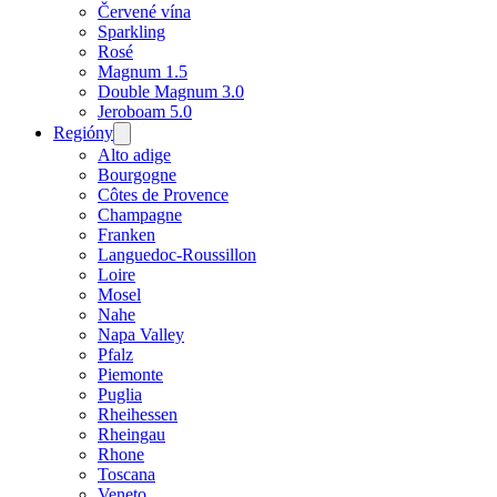
Červené vína
Sparkling
Rosé
Magnum 1.5
Double Magnum 3.0
Jeroboam 5.0
Regióny
Open
menu
Alto adige
Bourgogne
Côtes de Provence
Champagne
Franken
Languedoc-Roussillon
Loire
Mosel
Nahe
Napa Valley
Pfalz
Piemonte
Puglia
Rheihessen
Rheingau
Rhone
Toscana
Veneto