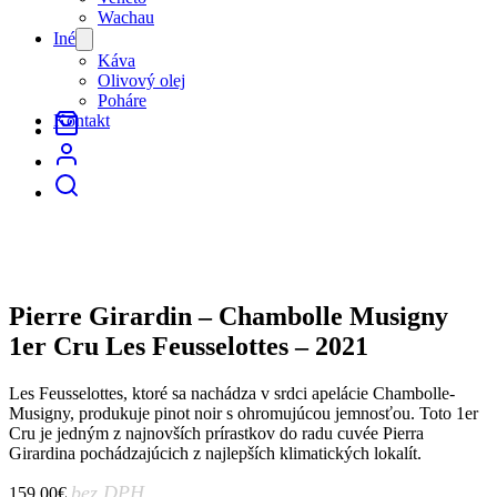
Wachau
Iné
Open
menu
Káva
Olivový olej
Poháre
Kontakt
Pierre Girardin – Chambolle Musigny
1er Cru Les Feusselottes – 2021
Les Feusselottes, ktoré sa nachádza v srdci apelácie Chambolle-
Musigny, produkuje pinot noir s ohromujúcou jemnosťou. Toto 1er
Cru je jedným z najnovších prírastkov do radu cuvée Pierra
Girardina pochádzajúcich z najlepších klimatických lokalít.
bez DPH
159.00
€