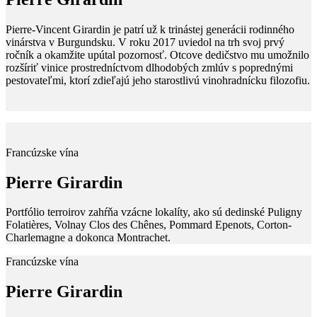
Pierre-Vincent Girardin je patrí už k trinástej generácii rodinného
vinárstva v Burgundsku. V roku 2017 uviedol na trh svoj prvý
ročník a okamžite upútal pozornosť. Otcove dedičstvo mu umožnilo
rozšíriť vinice prostredníctvom dlhodobých zmlúv s poprednými
pestovateľmi, ktorí zdieľajú jeho starostlivú vinohradnícku filozofiu.
Francúzske vína
Pierre Girardin
Portfólio terroirov zahŕňa vzácne lokalíty, ako sú dedinské Puligny
Folatières, Volnay Clos des Chênes, Pommard Epenots, Corton-
Charlemagne a dokonca Montrachet.
Francúzske vína
Pierre Girardin