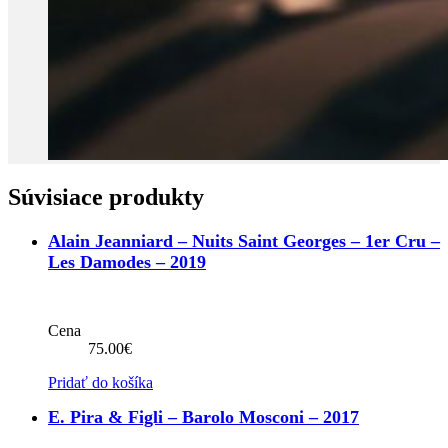
Súvisiace produkty
Alain Jeanniard – Nuits Saint Georges – 1er Cru –
Les Damodes – 2019
Cena
75.00
€
Pridať do košíka
E. Pira & Figli – Barolo Mosconi – 2017