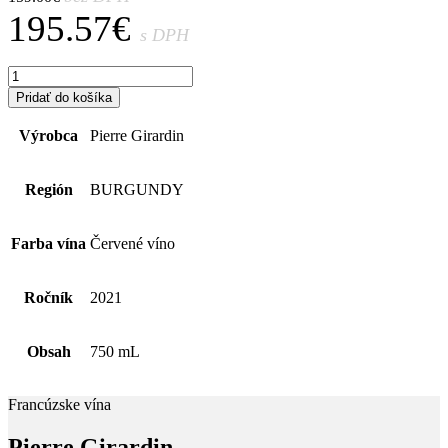
195.57
€
s DPH
množstvo
Pierre
Pridať do košíka
Girardin
–
Výrobca
Pierre Girardin
Chambolle
Musigny
1er
Región
BURGUNDY
Cru
Les
Feusselottes
Farba vína
Červené víno
-
2021
Ročník
2021
Obsah
750 mL
Francúzske vína
Pierre Girardin