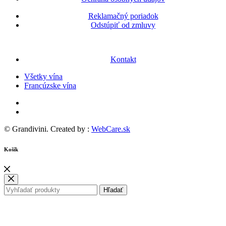
Reklamačný poriadok
Odstúpiť od zmluvy
Kontakt
Všetky vína
Francúzske vína
© Grandivini. Created by :
WebCare.sk
Košík
Hľadať