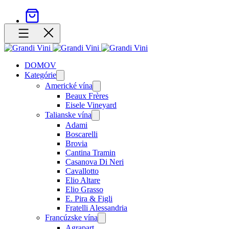
DOMOV
Kategórie
Open
menu
Americké vína
Open
menu
Beaux Frères
Eisele Vineyard
Talianske vína
Open
menu
Adami
Boscarelli
Brovia
Cantina Tramin
Casanova Di Neri
Cavallotto
Elio Altare
Elio Grasso
E. Pira & Figli
Fratelli Alessandria
Francúzske vína
Open
menu
Agrapart