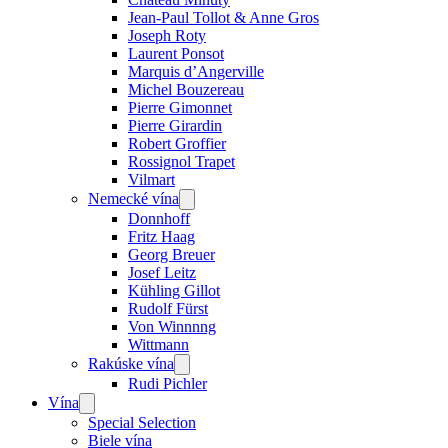
Jean-Paul Tollot & Anne Gros
Joseph Roty
Laurent Ponsot
Marquis d’Angerville
Michel Bouzereau
Pierre Gimonnet
Pierre Girardin
Robert Groffier
Rossignol Trapet
Vilmart
Nemecké vína
Open
menu
Donnhoff
Fritz Haag
Georg Breuer
Josef Leitz
Kühling Gillot
Rudolf Fürst
Von Winnnng
Wittmann
Rakúske vína
Open
menu
Rudi Pichler
Vína
Open
menu
Special Selection
Biele vína