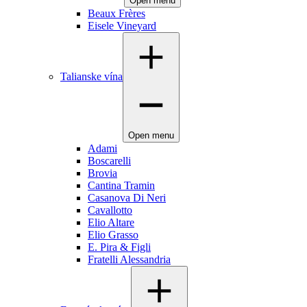
Open menu
Beaux Frères
Eisele Vineyard
Talianske vína
Open menu
Adami
Boscarelli
Brovia
Cantina Tramin
Casanova Di Neri
Cavallotto
Elio Altare
Elio Grasso
E. Pira & Figli
Fratelli Alessandria