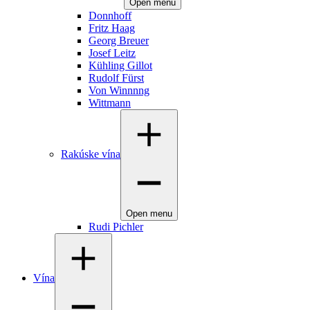
Open menu
Donnhoff
Fritz Haag
Georg Breuer
Josef Leitz
Kühling Gillot
Rudolf Fürst
Von Winnnng
Wittmann
Rakúske vína
Open menu
Rudi Pichler
Vína