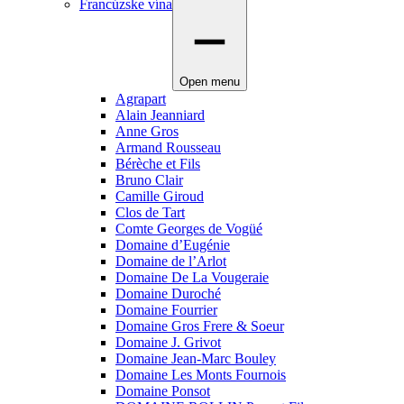
Francúzske vína
Open menu
Agrapart
Alain Jeanniard
Anne Gros
Armand Rousseau
Bérèche et Fils
Bruno Clair
Camille Giroud
Clos de Tart
Comte Georges de Vogüé
Domaine d’Eugénie
Domaine de l’Arlot
Domaine De La Vougeraie
Domaine Duroché
Domaine Fourrier
Domaine Gros Frere & Soeur
Domaine J. Grivot
Domaine Jean-Marc Bouley
Domaine Les Monts Fournois
Domaine Ponsot