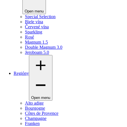
Open menu
Special Selection
Biele vína
Červené vína
Sparkling
Rosé
Magnum 1.5
Double Magnum 3.0
Jeroboam 5.0
Regióny
Open menu
Alto adige
Bourgogne
Côtes de Provence
Champagne
Franken