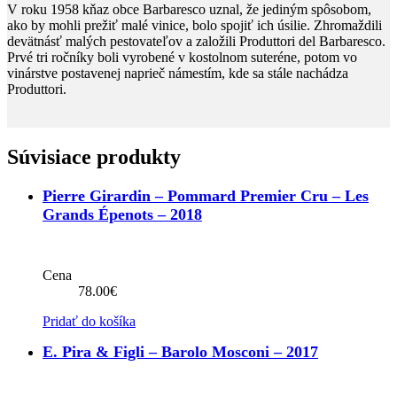
V roku 1958 kňaz obce Barbaresco uznal, že jediným spôsobom,
ako by mohli prežiť malé vinice, bolo spojiť ich úsilie. Zhromaždili
devätnásť malých pestovateľov a založili Produttori del Barbaresco.
Prvé tri ročníky boli vyrobené v kostolnom suteréne, potom vo
vinárstve postavenej naprieč námestím, kde sa stále nachádza
Produttori.
Súvisiace produkty
Pierre Girardin – Pommard Premier Cru – Les
Grands Épenots – 2018
Cena
78.00
€
Pridať do košíka
E. Pira & Figli – Barolo Mosconi – 2017