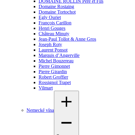
DOMAINE ROLLIN Pere et Fils
Domaine Rostaing
Domaine Tortochot
Egly Ouriet
François Carillon
Henri Gouges
Château Minuty
Jean-Paul Tollot & Anne Gros
Joseph Roty
Laurent Ponsot
Marquis d’Angerville
Michel Bouzereau
Pierre Gimonnet
Pierre Girardin
Robert Groffier
Rossignol Trapet
Vilmart
Nemecké vína