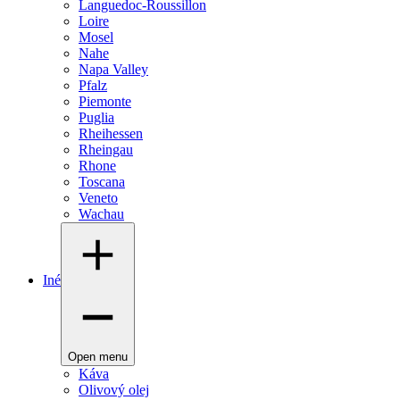
Languedoc-Roussillon
Loire
Mosel
Nahe
Napa Valley
Pfalz
Piemonte
Puglia
Rheihessen
Rheingau
Rhone
Toscana
Veneto
Wachau
Iné
Open menu
Káva
Olivový olej