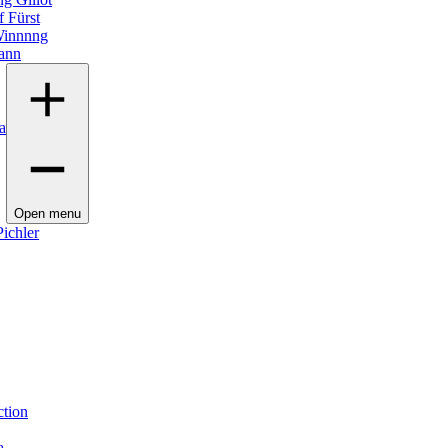
 Fürst
innnng
ann
a
Open menu
ichler
ction
a