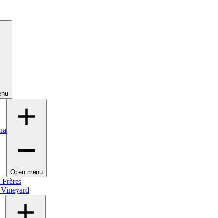
enu
na
Open menu
 Frères
 Vineyard