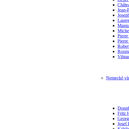
Châte
Jean-
Josep
Laure
Marqu
Miche
Pierr
Pierre
Robert
Rossi
Vilma
Nemecké ví
Donnh
Fritz
Georg
Josef 
Kühlin