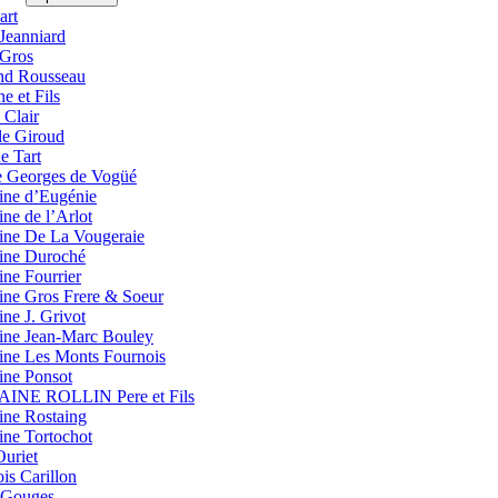
art
Jeanniard
Gros
d Rousseau
e et Fils
 Clair
le Giroud
e Tart
 Georges de Vogüé
ne d’Eugénie
ne de l’Arlot
ne De La Vougeraie
ne Duroché
ne Fourrier
ne Gros Frere & Soeur
ne J. Grivot
ne Jean-Marc Bouley
ne Les Monts Fournois
ne Ponsot
NE ROLLIN Pere et Fils
ne Rostaing
ne Tortochot
Ouriet
is Carillon
 Gouges