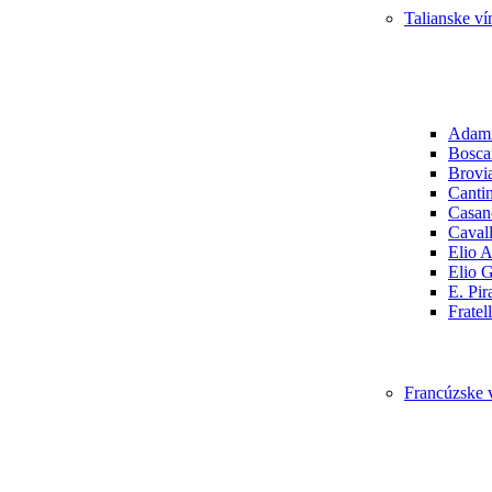
Talianske ví
Adam
Boscar
Brovi
Canti
Casan
Cavall
Elio A
Elio 
E. Pir
Fratel
Francúzske 