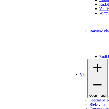
Rudolf
Von W
Wittm
Rakúske vín
Rudi P
Vína
Open menu
Special Sele
Biele vína
Červené vín