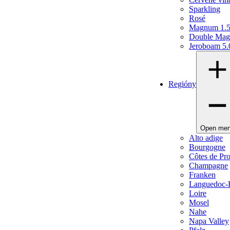
Sparkling
Rosé
Magnum 1.
Double Mag
Jeroboam 5.
Regióny
Open me
Alto adige
Bourgogne
Côtes de Pr
Champagne
Franken
Languedoc-R
Loire
Mosel
Nahe
Napa Valley