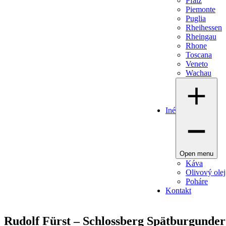
Pfalz
Piemonte
Puglia
Rheihessen
Rheingau
Rhone
Toscana
Veneto
Wachau
Iné
Open menu
Káva
Olivový olej
Poháre
Kontakt
Rudolf Fürst – Schlossberg Spätburgunde