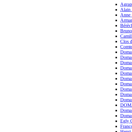
Agrap
Alain 
Anne 
Arman
Bérèch
Bruno
Camil
Clos d
Comte
Domai
Domai
Domai
Domai
Domai
Domai
Domai
Domai
Domai
Domai
DOMAI
Domai
Domai
Egly 
Franço
Henri