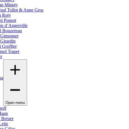
au Minuty
Paul Tollot & Anne Gros
h Roty
nt Ponsot
is d’Angerville
l Bouzereau
e Gimonnet
 Girardin
 Groffier
gnol Trapet
rt
na
Open menu
off
 Haag
 Breuer
Leitz
g Gillot