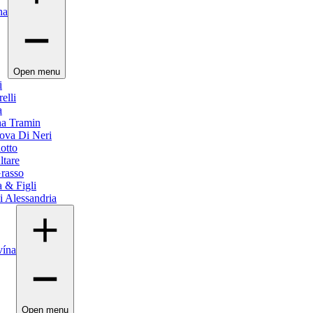
na
Open menu
i
elli
a
na Tramin
ova Di Neri
otto
ltare
Grasso
a & Figli
li Alessandria
vína
Open menu