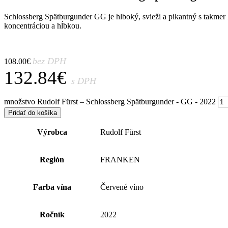
Schlossberg Spätburgunder GG je hlboký, svieži a pikantný s takmer 
koncentráciou a hĺbkou.
bez DPH
108.00
€
132.84
€
s DPH
množstvo Rudolf Fürst – Schlossberg Spätburgunder - GG - 2022
Pridať do košíka
Výrobca
Rudolf Fürst
Región
FRANKEN
Farba vína
Červené víno
Ročník
2022