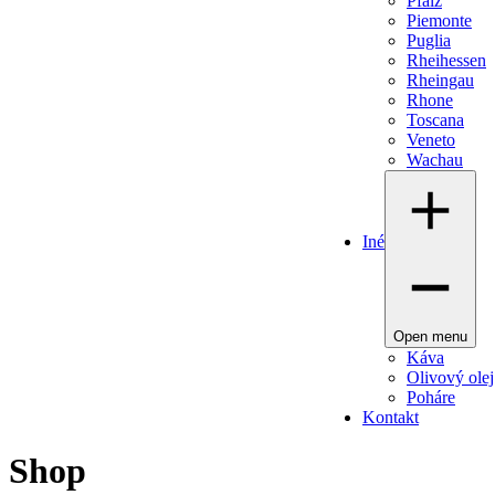
Pfalz
Piemonte
Puglia
Rheihessen
Rheingau
Rhone
Toscana
Veneto
Wachau
Iné
Open menu
Káva
Olivový olej
Poháre
Kontakt
Shop