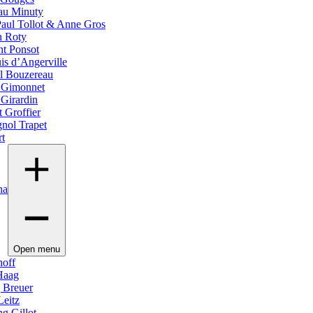
au Minuty
Paul Tollot & Anne Gros
h Roty
nt Ponsot
is d’Angerville
l Bouzereau
e Gimonnet
 Girardin
 Groffier
gnol Trapet
rt
na
Open menu
off
 Haag
 Breuer
Leitz
g Gillot