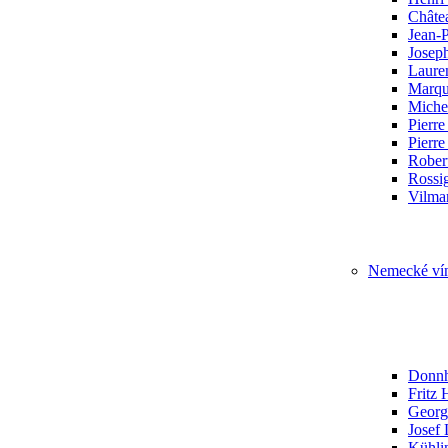
Châte
Jean-
Josep
Laure
Marqu
Miche
Pierr
Pierre
Robert
Rossi
Vilma
Nemecké ví
Donnh
Fritz
Georg
Josef 
Kühlin