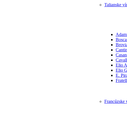
Talianske ví
Adam
Boscar
Brovi
Canti
Casan
Cavall
Elio A
Elio 
E. Pir
Fratel
Francúzske 