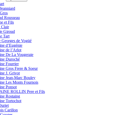
art
Jeanniard
Gros
d Rousseau
e et Fils
 Clair
le Giroud
e Tart
 Georges de Vogüé
ne d’Eugénie
ne de l’Arlot
ne De La Vougeraie
ne Duroché
ne Fourrier
ne Gros Frere & Soeur
ne J. Grivot
ne Jean-Marc Bouley
ne Les Monts Fournois
ne Ponsot
NE ROLLIN Pere et Fils
ne Rostaing
ne Tortochot
Ouriet
is Carillon
 Gouges