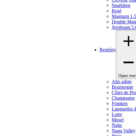
Sparkling
Rosé
Magnum 1.
Double Mag
Jeroboam 5.
Regióny
Open me
Alto adige
Bourgogne
Côtes de Pr
Champagne
Franken
Languedoc-R
Loire
Mosel
Nahe
Napa Valley