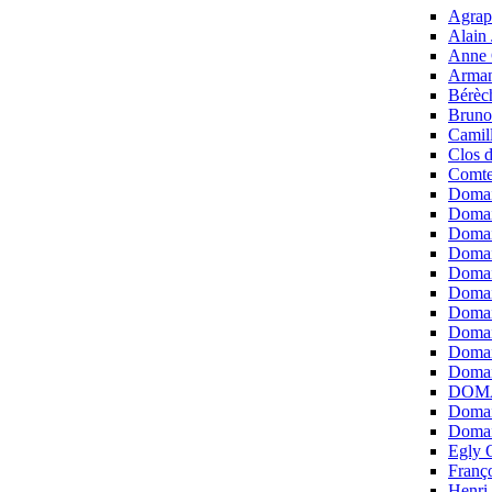
Agrap
Alain 
Anne 
Arman
Bérèch
Bruno
Camil
Clos d
Comte
Domai
Domai
Domai
Domai
Domai
Domai
Domai
Domai
Domai
Domai
DOMAI
Domai
Domai
Egly 
Franço
Henri