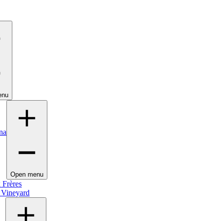
enu
na
Open menu
 Frères
 Vineyard