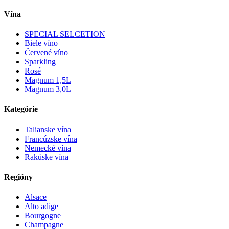
Vína
SPECIAL SELCETION
Biele víno
Červené víno
Sparkling
Rosé
Magnum 1,5L
Magnum 3,0L
Kategórie
Talianske vína
Francúzske vína
Nemecké vína
Rakúske vína
Regióny
Alsace
Alto adige
Bourgogne
Champagne