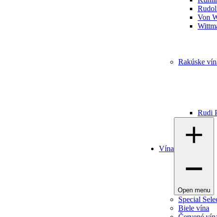
Rudolf
Von W
Wittm
Rakúske vín
Rudi P
Vína
Open menu
Special Sele
Biele vína
Červené vín