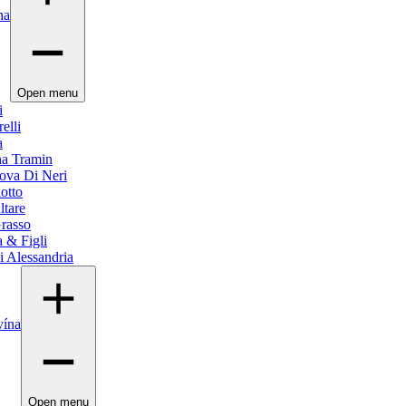
na
Open menu
i
elli
a
na Tramin
ova Di Neri
otto
ltare
Grasso
a & Figli
li Alessandria
vína
Open menu