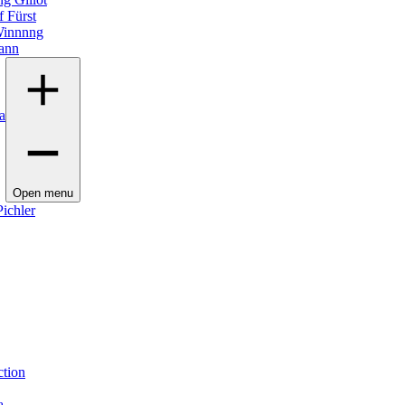
 Fürst
innnng
ann
a
Open menu
ichler
ction
a