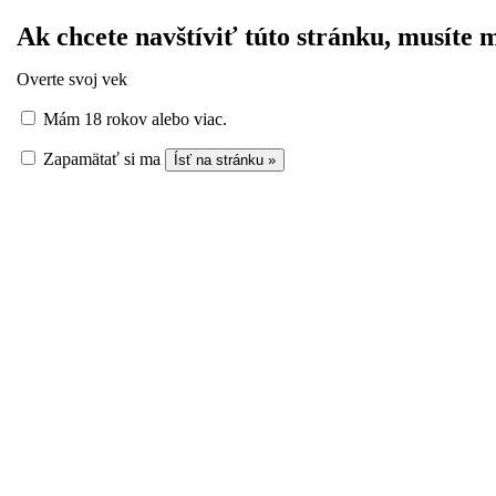
Ak chcete navštíviť túto stránku, musíte 
Overte svoj vek
Mám 18 rokov alebo viac.
DOMOV
Kategórie
Open
Zapamätať si ma
menu
Americké vína
Open
menu
Beaux Frères
Eisele Vineyard
Talianske vína
Open
menu
Adami
Boscarelli
Brovia
Cantina Tramin
Casanova Di Neri
Cavallotto
Elio Altare
Elio Grasso
E. Pira & Figli
Fratelli Alessandria
Francúzske vína
Open
menu
Agrapart
Alain Jeanniard